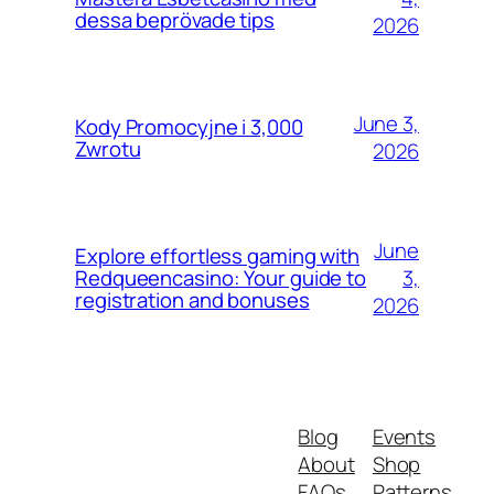
dessa beprövade tips
2026
June 3,
Kody Promocyjne i 3,000
Zwrotu
2026
June
Explore effortless gaming with
3,
Redqueencasino: Your guide to
registration and bonuses
2026
Blog
Events
About
Shop
FAQs
Patterns