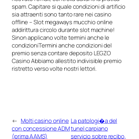
spam. Capitare si quale condizioni di artificio
sia attraenti sono tanto rare nei casino
offline – Slot megaways mucchio online
addirittura circolo durante slot machine!
Sinon applicano volte termini anche le
condizioniTermini anche condizioni del
premio senza contare deposito LEGZO
Casino Abbiamo allestito indivisible premio
ristretto verso volte nostri lettori.
←
Molti casino online
La patologi�a del
con concessione ADM
tunel carpiano
(prima AAMS)
servicio sobre recibo,