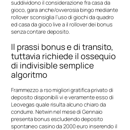
suddividono il considerazione fra casa da
gioco, gara anche/ovverosia bingo mediante
rollover sconsiglia l’uso di giochi da quadro
ed casa da gioco live a il rollover dei bonus
senza contare deposito.
Il prassi bonus e di transito,
tuttavia richiede il ossequio
di indivisible semplice
algoritmo
Frammezzo a rso migliori gratifica privato di
deposito disponibili vi e veramente esso di
Leovegas quale risulta alcuno chiaro da
condurre. Netwin nel mese di Gennaio
presenta bonus escludendo deposito
spontaneo casino da 2000 euro inserendo il