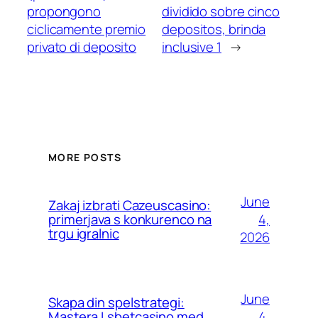
propongono
dividido sobre cinco
ciclicamente premio
depositos, brinda
privato di deposito
inclusive 1
→
MORE POSTS
June
Zakaj izbrati Cazeuscasino:
4,
primerjava s konkurenco na
trgu igralnic
2026
June
Skapa din spelstrategi:
4,
Mastera Lsbetcasino med