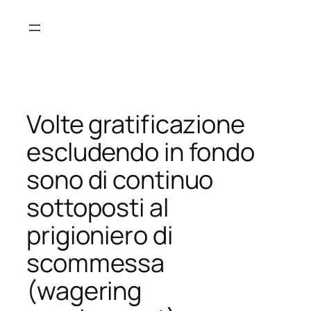
Skip
to
content
Volte gratificazione
escludendo in fondo
sono di continuo
sottoposti al
prigioniero di
scommessa
(wagering