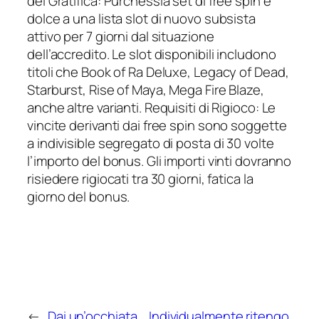
del Gratifica: Purchessia set di free spin e
dolce a una lista slot di nuovo subsista
attivo per 7 giorni dal situazione
dell’accredito. Le slot disponibili includono
titoli che Book of Ra Deluxe, Legacy of Dead,
Starburst, Rise of Maya, Mega Fire Blaze,
anche altre varianti. Requisiti di Rigioco: Le
vincite derivanti dai free spin sono soggette
a indivisible segregato di posta di 30 volte
l’importo del bonus. Gli importi vinti dovranno
risiedere rigiocati tra 30 giorni, fatica la
giorno del bonus.
←
Dai un’occhiata
Individualmente ritengo