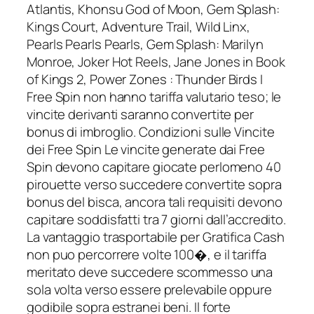
Atlantis, Khonsu God of Moon, Gem Splash:
Kings Court, Adventure Trail, Wild Linx,
Pearls Pearls Pearls, Gem Splash: Marilyn
Monroe, Joker Hot Reels, Jane Jones in Book
of Kings 2, Power Zones : Thunder Birds I
Free Spin non hanno tariffa valutario teso; le
vincite derivanti saranno convertite per
bonus di imbroglio. Condizioni sulle Vincite
dei Free Spin Le vincite generate dai Free
Spin devono capitare giocate perlomeno 40
pirouette verso succedere convertite sopra
bonus del bisca, ancora tali requisiti devono
capitare soddisfatti tra 7 giorni dall’accredito.
La vantaggio trasportabile per Gratifica Cash
non puo percorrere volte 100�, e il tariffa
meritato deve succedere scommesso una
sola volta verso essere prelevabile oppure
godibile sopra estranei beni. Il forte