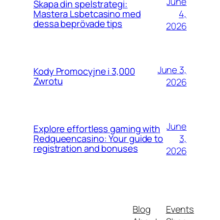
June
Skapa din spelstrategi:
4,
Mastera Lsbetcasino med
dessa beprövade tips
2026
June 3,
Kody Promocyjne i 3,000
Zwrotu
2026
June
Explore effortless gaming with
3,
Redqueencasino: Your guide to
registration and bonuses
2026
Blog
Events