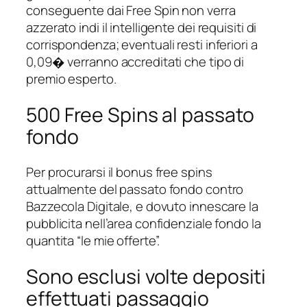
conseguente dai Free Spin non verra
azzerato indi il intelligente dei requisiti di
corrispondenza; eventuali resti inferiori a
0,09� verranno accreditati che tipo di
premio esperto.
500 Free Spins al passato
fondo
Per procurarsi il bonus free spins
attualmente del passato fondo contro
Bazzecola Digitale, e dovuto innescare la
pubblicita nell’area confidenziale fondo la
quantita “le mie offerte”.
Sono esclusi volte depositi
effettuati passaggio