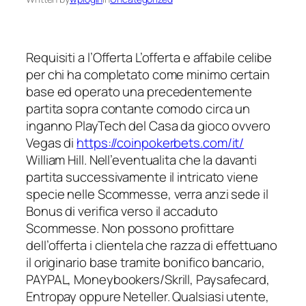
Requisiti a l’Offerta L’offerta e affabile celibe
per chi ha completato come minimo certain
base ed operato una precedentemente
partita sopra contante comodo circa un
inganno PlayTech del Casa da gioco ovvero
Vegas di
https://coinpokerbets.com/it/
William Hill. Nell’eventualita che la davanti
partita successivamente il intricato viene
specie nelle Scommesse, verra anzi sede il
Bonus di verifica verso il accaduto
Scommesse. Non possono profittare
dell’offerta i clientela che razza di effettuano
il originario base tramite bonifico bancario,
PAYPAL, Moneybookers/Skrill, Paysafecard,
Entropay oppure Neteller. Qualsiasi utente,