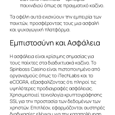
παιχνιδιού όπως σε πραγματικό καζίνο.
Τα οφέλη αυτά ενισχύουν την εμπειρία των
παικτών, προσφέροντας τους μια ασφαλή
και ψυχαγωγική πλατφόρμα.
Εμπιστοσύνη και Ασφάλεια
Η ασφάλεια είναι κρίσιμης σημασίας για
τους παίκτες στα διαδικτυακά καζίνο. Το
Spinboss Casino είναι πιστοποιημένο από
οργανισμούς όπως το iTechLabs και το
eCOGRA, εξασφαλίζοντας ότι πληροί τις
υψηλότερες προδιαγραφές ασφάλειας.
Χρησιμοποιεί τεχνολογία κρυπτογράφησης
SSL για την προστασία των δεδομένων των
χρηστών. Επιπλέον, εφαρμόζονται αυστηρές
διαδικασίες ελέγχου για την καταπολέμηση