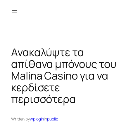
Skip
to
content
Ανακαλύψτε τα
απίθανα μπόνους του
Malina Casino για να
κερδίσετε
περισσότερα
Written by
wplogin
in
public