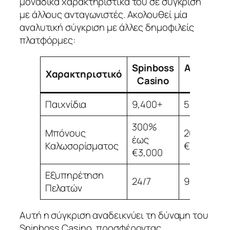
μοναδικά χαρακτηριστικά του σε σύγκριση
με άλλους ανταγωνιστές. Ακολουθεί μία
αναλυτική σύγκριση με άλλες δημοφιλείς
πλατφόρμες:
Spinboss
Ανταγωνι
Χαρακτηριστικό
Casino
A
Παιχνίδια
9,400+
5,000+
300%
Μπόνους
200% έως
έως
Καλωσορίσματος
€1,500
€3,000
Εξυπηρέτηση
24/7
9:00-21:00
Πελατών
Αυτή η σύγκριση αναδεικνύει τη δύναμη του
Spinboss Casino, προσφέροντας