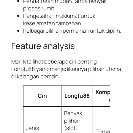
Pendaftaran mudah tanpa banyak
proses rumit.
Pengesahan maklumat untuk
keselamatan tambahan.
Pelbagai pilihan permainan untuk dipilih.
Feature analysis
Mari kita lihat beberapa ciri penting
Longfu88 yang menjadikannya pilihan utama
di kalangan pemain:
Kompetitor
Ciri
Longfu88
A
Banyak
pilihan
Jenis
(slot,
Terhad