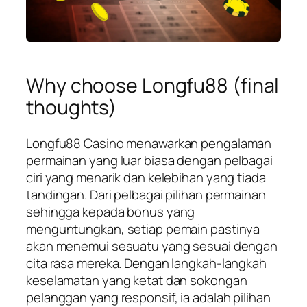
Why choose Longfu88 (final
thoughts)
Longfu88 Casino menawarkan pengalaman
permainan yang luar biasa dengan pelbagai
ciri yang menarik dan kelebihan yang tiada
tandingan. Dari pelbagai pilihan permainan
sehingga kepada bonus yang
menguntungkan, setiap pemain pastinya
akan menemui sesuatu yang sesuai dengan
cita rasa mereka. Dengan langkah-langkah
keselamatan yang ketat dan sokongan
pelanggan yang responsif, ia adalah pilihan