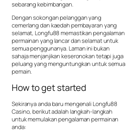
sebarang kebimbangan.
Dengan sokongan pelanggan yang
cemerlang dan kaedah pembayaran yang
selamat, Longfu88 memastikan pengalaman
permainan yang lancar dan selamat untuk
semua penggunanya. Laman ini bukan
sahaja menjanjikan keseronokan tetapi juga
peluang yang menguntungkan untuk semua
pemain.
How to get started
Sekiranya anda baru mengenali Longfu88
Casino, berikut adalah langkah-langkah
untuk memulakan pengalaman permainan
anda: