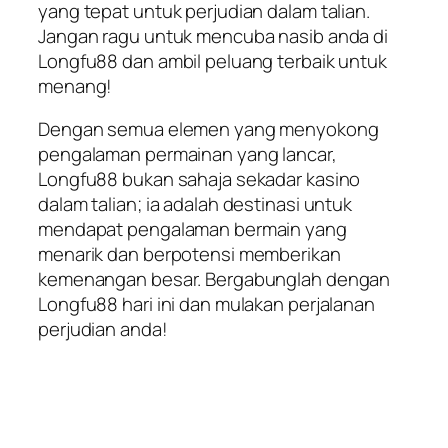
yang tepat untuk perjudian dalam talian.
Jangan ragu untuk mencuba nasib anda di
Longfu88 dan ambil peluang terbaik untuk
menang!
Dengan semua elemen yang menyokong
pengalaman permainan yang lancar,
Longfu88 bukan sahaja sekadar kasino
dalam talian; ia adalah destinasi untuk
mendapat pengalaman bermain yang
menarik dan berpotensi memberikan
kemenangan besar. Bergabunglah dengan
Longfu88 hari ini dan mulakan perjalanan
perjudian anda!