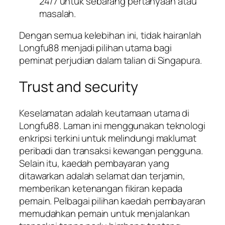
24/7 untuk sebarang pertanyaan atau
masalah.
Dengan semua kelebihan ini, tidak hairanlah
Longfu88 menjadi pilihan utama bagi
peminat perjudian dalam talian di Singapura.
Trust and security
Keselamatan adalah keutamaan utama di
Longfu88. Laman ini menggunakan teknologi
enkripsi terkini untuk melindungi maklumat
peribadi dan transaksi kewangan pengguna.
Selain itu, kaedah pembayaran yang
ditawarkan adalah selamat dan terjamin,
memberikan ketenangan fikiran kepada
pemain. Pelbagai pilihan kaedah pembayaran
memudahkan pemain untuk menjalankan