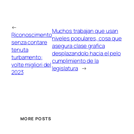
←
Muchos trabajan que usan
Riconoscimento
niveles populares, cosa que
senza contare
asegura clase grafica
tenuta
desplazandolo hacia el pelo
turbamento:
cumplimiento de la
volte migliori del
legislatura
→
2023
MORE POSTS