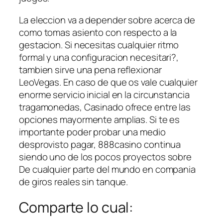
La eleccion va a depender sobre acerca de
como tomas asiento con respecto a la
gestacion. Si necesitas cualquier ritmo
formal y una configuracion necesitari?,
tambien sirve una pena reflexionar
LeoVegas. En caso de que os vale cualquier
enorme servicio inicial en la circunstancia
tragamonedas, Casinado ofrece entre las
opciones mayormente amplias. Si te es
importante poder probar una medio
desprovisto pagar, 888casino continua
siendo uno de los pocos proyectos sobre
De cualquier parte del mundo en compania
de giros reales sin tanque.
Comparte lo cual: