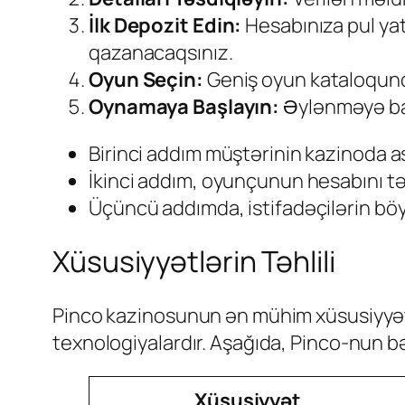
İlk Depozit Edin:
Hesabınıza pul yat
qazanacaqsınız.
Oyun Seçin:
Geniş oyun kataloqund
Oynamaya Başlayın:
Əylənməyə ba
Birinci addım müştərinin kazinoda a
İkinci addım, oyunçunun hesabını tə
Üçüncü addımda, istifadəçilərin bö
Xüsusiyyətlərin Təhlili
Pinco kazinosunun ən mühim xüsusiyyətlər
texnologiyalardır. Aşağıda, Pinco-nun bə
Xüsusiyyət