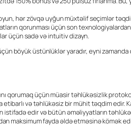
ozitdə 150% bonus və 250 pulsuz fırlanma. Bu
yun, hər zövqə uyğun müxtəlif seçimlər təqdi
tların qorunması üçün son texnologiyalardan is
ar üçün sadə və intuitiv dizayn.
üçün böyük üstünlüklər yaradır, eyni zamanda o
nı qorumaq üçün müasir təhlükəsizlik protokoll
a etibarlı və təhlükəsiz bir mühit təqdim edir
istifadə edir və bütün əməliyyatların təhlükəsi
arından maksimum fayda əldə etməsinə kömək edi