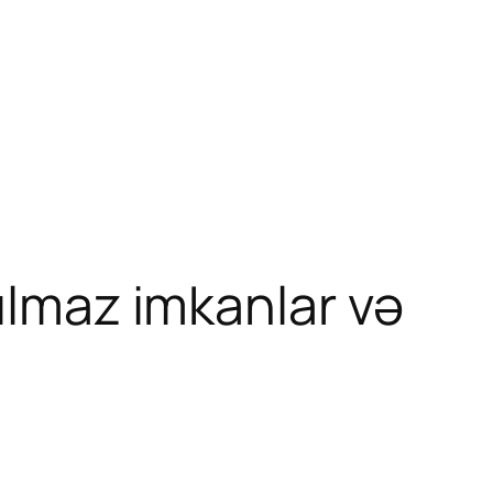
nılmaz imkanlar və