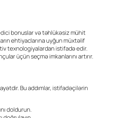
edici bonuslar və təhlükəsiz mühit
arın ehtiyaclarına uyğun müxtəlif
iv texnologiyalardan istifadə edir.
ular üçün seçmə imkanlarını artırır.
tdir. Bu addımlar, istifadəçilərin
ını doldurun.
ı doğrulayın.