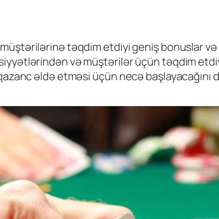
üştərilərinə təqdim etdiyi geniş bonuslar və 
iyyətlərindən və müştərilər üçün təqdim etdi
 qazanc əldə etməsi üçün necə başlayacağını d