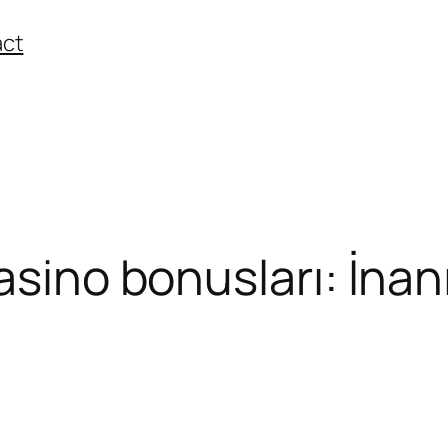
ct
asino bonusları: İna