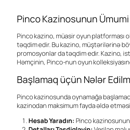
Pinco Kazinosunun Ümumi 
Pinco kazino, müasir oyun platforması ol
təqdim edir. Bu kazino, müştərilərinə b
promosyonlar da təqdim edir. Kazino, isti
Həmçinin, Pinco-nun oyun kolleksiyasınd
Başlamaq üçün Nələr Edilmə
Pinco kazinosunda oynamağa başlamaq üçü
kazinodan maksimum fayda əldə etməsi
Hesab Yaradın:
Pinco kazinosunun r
Detalları Təsdiqləyin:
Verilən məlu