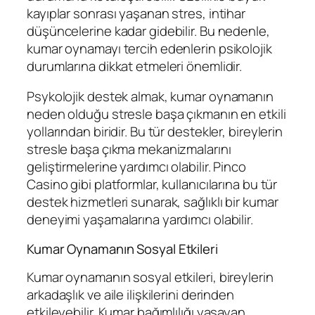
kayıplar sonrası yaşanan stres, intihar
düşüncelerine kadar gidebilir. Bu nedenle,
kumar oynamayı tercih edenlerin psikolojik
durumlarına dikkat etmeleri önemlidir.
Psykolojik destek almak, kumar oynamanın
neden olduğu stresle başa çıkmanın en etkili
yollarından biridir. Bu tür destekler, bireylerin
stresle başa çıkma mekanizmalarını
geliştirmelerine yardımcı olabilir. Pinco
Casino gibi platformlar, kullanıcılarına bu tür
destek hizmetleri sunarak, sağlıklı bir kumar
deneyimi yaşamalarına yardımcı olabilir.
Kumar Oynamanın Sosyal Etkileri
Kumar oynamanın sosyal etkileri, bireylerin
arkadaşlık ve aile ilişkilerini derinden
etkileyebilir. Kumar bağımlılığı yaşayan