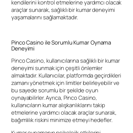
kendilerini kontrol etmelerine yardımcı olacak
araçlar sunarak, sağlıklı bir kumar deneyimi
yaşamalarını sağlamaktadır.
Pinco Casino ile Sorumlu Kumar Oynama
Deneyimi
Pinco Casino, kullanıcılarına sağlıklı bir kumar
deneyimi sunmak için çeşitli önlemler
almaktadır. Kullanıcılar, platformda geçirdikleri
zamanı yönetmek için limitler belirleyebilir ve
bu sayede sorumlu bir şekilde oyun
oynayabilirler. Ayrıca, Pinco Casino,
kullanıcıların kumar alışkanlıklarını takip
etmelerine yardımcı olacak araçlar sunarak,
bağımlılık riskini minimize etmeyi hedefler.
Kumar oynamanın psikolojik etkilerini