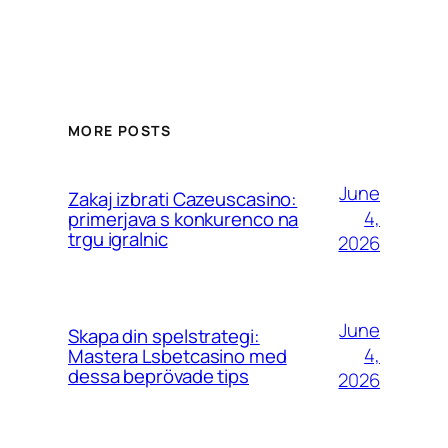
MORE POSTS
June
Zakaj izbrati Cazeuscasino:
4,
primerjava s konkurenco na
trgu igralnic
2026
June
Skapa din spelstrategi:
4,
Mastera Lsbetcasino med
dessa beprövade tips
2026