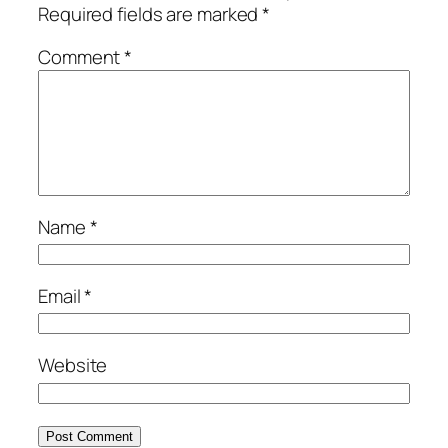
Required fields are marked
*
Comment
*
Name
*
Email
*
Website