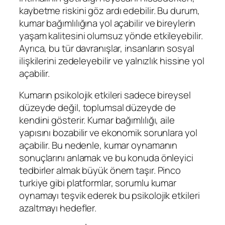
kaybetme riskini göz ardı edebilir. Bu durum,
kumar bağımlılığına yol açabilir ve bireylerin
yaşam kalitesini olumsuz yönde etkileyebilir.
Ayrıca, bu tür davranışlar, insanların sosyal
ilişkilerini zedeleyebilir ve yalnızlık hissine yol
açabilir.
Kumarın psikolojik etkileri sadece bireysel
düzeyde değil, toplumsal düzeyde de
kendini gösterir. Kumar bağımlılığı, aile
yapısını bozabilir ve ekonomik sorunlara yol
açabilir. Bu nedenle, kumar oynamanın
sonuçlarını anlamak ve bu konuda önleyici
tedbirler almak büyük önem taşır. Pinco
turkiye gibi platformlar, sorumlu kumar
oynamayı teşvik ederek bu psikolojik etkileri
azaltmayı hedefler.