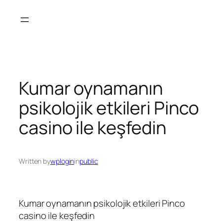
Skip
to
content
Kumar oynamanın
psikolojik etkileri Pinco
casino ile keşfedin
Written by
wplogin
in
public
Kumar oynamanın psikolojik etkileri Pinco
casino ile keşfedin