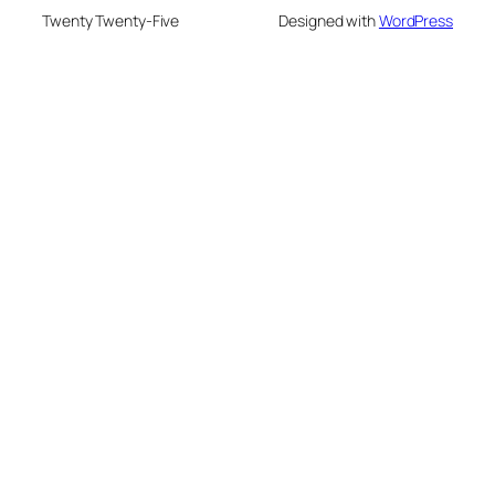
Twenty Twenty-Five
Designed with
WordPress