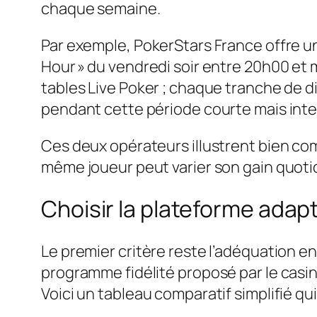
chaque semaine.
Par exemple, PokerStars France offre u
Hour » du vendredi soir entre 20h00 et
tables Live Poker ; chaque tranche de 
pendant cette période courte mais int
Ces deux opérateurs illustrent bien c
même joueur peut varier son gain quoti
Choisir la plateforme adapt
Le premier critère reste l’adéquation en
programme fidélité proposé par le casin
Voici un tableau comparatif simplifié qu