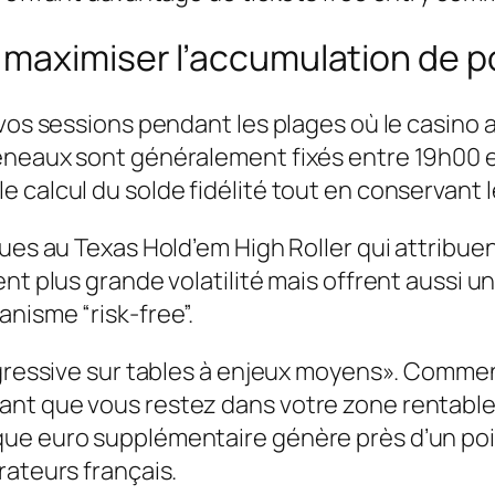
 maximiser l’accumulation de p
 vos sessions pendant les plages où le casino 
éneaux sont généralement fixés entre 19h00 e
 calcul du solde fidélité tout en conservant 
ues au Texas Hold’em High Roller qui attribuent
ent plus grande volatilité mais offrent aussi 
nisme “risk‑free”.
rogressive sur tables à enjeux moyens». Com
nt que vous restez dans votre zone rentable 
que euro supplémentaire génère près d’un po
rateurs français.