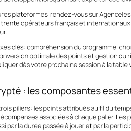
eures plateformes, rendez‑vous sur Agenceles
trente opérateurs français et internationaux af
ur.
xes clés : compréhension du programme, choix
 conversion optimale des points et gestion du
quer dès votre prochaine session à la table vi
rypté : les composantes essent
 piliers : les points attribués au fil du temps
s récompenses associées à chaque palier. Les
i par la durée passée à jouer et par la partic