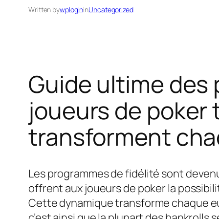
Written by
wplogin
in
Uncategorized
Guide ultime des 
joueurs de poker t
transforment chaq
Les programmes de fidélité sont devenus 
offrent aux joueurs de poker la possibil
Cette dynamique transforme chaque euro
c’est ainsi que la plupart des bankrolls 