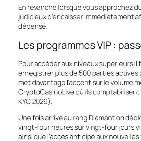
En revanche lorsque vous approchez du p
judicieux d’encaisser immédiatement afin
dépensé.
Les programmes VIP : passe
Pour accéder aux niveaux supérieurs il
enregistrer plus de 500 parties actives 
met davantage l’accent sur le volume m
CryptoCasinoLive où ils comptabilisent
KYC 2026).
Une fois arrivé au rang Diamant on débl
vingt‑four heures sur vingt‑four jours v
ainsi que l’accès anticipé aux nouvell