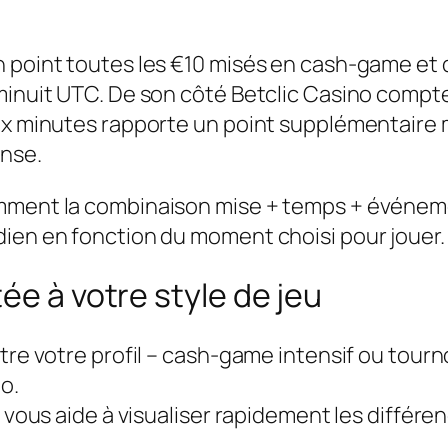
n point toutes les €10 misés en cash‑game et
 minuit UTC. De son côté Betclic Casino comp
dix minutes rapporte un point supplémentaire
ense.
omment la combinaison mise + temps + événem
dien en fonction du moment choisi pour jouer.
ée à votre style de jeu
tre votre profil – cash‑game intensif ou tourn
o.
i vous aide à visualiser rapidement les différe