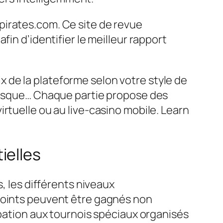
pirates.com. Ce site de revue
in d’identifier le meilleur rapport
 de la plateforme selon votre style de
 risque… Chaque partie propose des
rtuelle ou au live‑casino mobile. Learn
ielles
, les différents niveaux
 points peuvent être gagnés non
ipation aux tournois spéciaux organisés