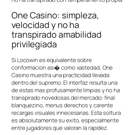
One Casino: simpleza,
velocidad y no ha
transpirado amabilidad
privilegiada
Si Locowin es equivalente sobre
conformacion asi� como vastedad, One
Casino muestra una practicidad llevada
dentro del supremo. El interfaz resulta una
de estas mas profusamente limpias y no ha
transpirado novedosas del mercado: final
blanquezino, menus derechos y carente
recargas visuales innecesarias. Esta soltura
es absolutamente su exito, especialmente
entre jugadores que valoran la rapidez.