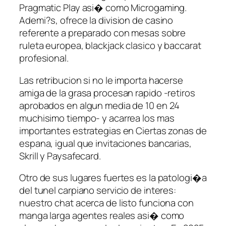
Pragmatic Play asi� como Microgaming.
Ademi?s, ofrece la division de casino
referente a preparado con mesas sobre
ruleta europea, blackjack clasico y baccarat
profesional.
Las retribucion si no le importa hacerse
amiga de la grasa procesan rapido -retiros
aprobados en algun media de 10 en 24
muchisimo tiempo- y acarrea los mas
importantes estrategias en Ciertas zonas de
espana, igual que invitaciones bancarias,
Skrill y Paysafecard.
Otro de sus lugares fuertes es la patologi�a
del tunel carpiano servicio de interes:
nuestro chat acerca de listo funciona con
manga larga agentes reales asi� como