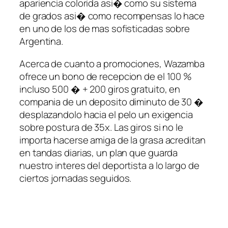
apariencia colorida asi� como su sistema
de grados asi� como recompensas lo hace
en uno de los de mas sofisticadas sobre
Argentina.
Acerca de cuanto a promociones, Wazamba
ofrece un bono de recepcion de el 100 %
incluso 500 � + 200 giros gratuito, en
compania de un deposito diminuto de 30 �
desplazandolo hacia el pelo un exigencia
sobre postura de 35x. Las giros si no le
importa hacerse amiga de la grasa acreditan
en tandas diarias, un plan que guarda
nuestro interes del deportista a lo largo de
ciertos jornadas seguidos.