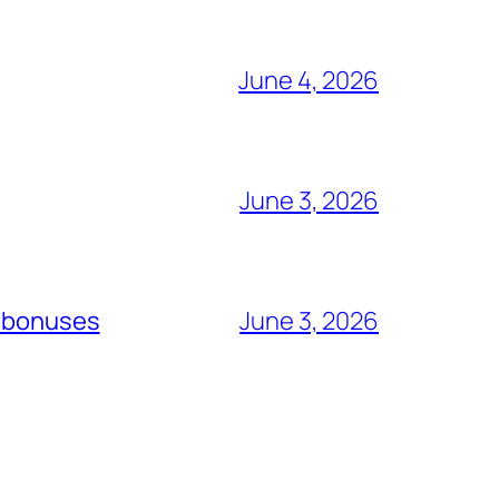
June 4, 2026
June 3, 2026
d bonuses
June 3, 2026