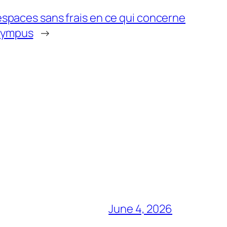
espaces sans frais en ce qui concerne
lympus
→
June 4, 2026