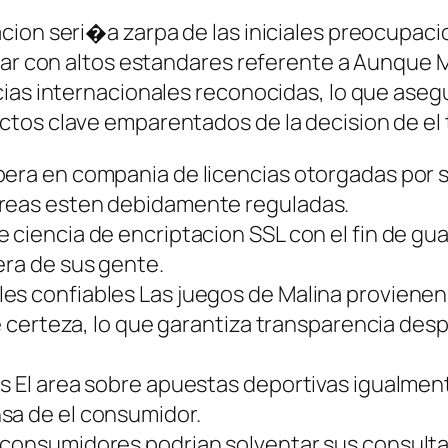
cion seri�a zarpa de las iniciales preocupaci
inar con altos estandares referente a Aunque
ias internacionales reconocidas, lo que asegu
tos clave emparentados de la decision de el 
pera en compania de licencias otorgadas por 
areas esten debidamente reguladas.
 ciencia de encriptacion SSL con el fin de gu
era de sus gente.
es confiables Las juegos de Malina provienen
ie certeza, lo que garantiza transparencia des
as El area sobre apuestas deportivas igualme
sa de el consumidor.
 consumidores podrian solventar sus consultas