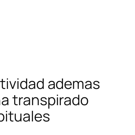
ctividad ademas
a transpirado
bituales