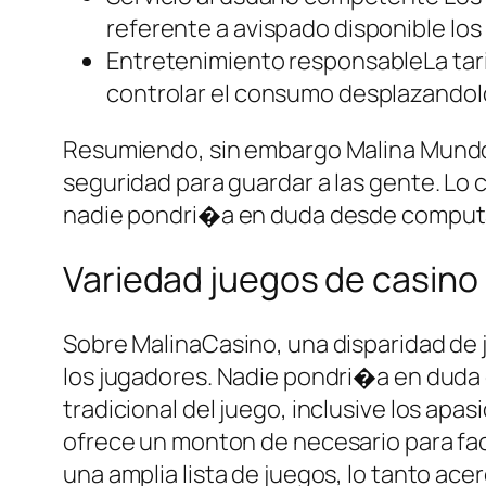
referente a avispado disponible lo
Entretenimiento responsableLa tari
controlar el consumo desplazandolo
Resumiendo, sin embargo Malina Mundo 
seguridad para guardar a las gente. Lo 
nadie pondri�a en duda desde computa
Variedad juegos de casino
Sobre MalinaCasino, una disparidad de 
los jugadores. Nadie pondri�a en duda
tradicional del juego, inclusive los ap
ofrece un monton de necesario para faci
una amplia lista de juegos, lo tanto ace