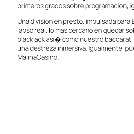
primeros grados sobre programacion, i
Una division en presto, impulsada para
lapso real, lo mas cercano en quedar sob
blackjack asi� como nuestro baccarat,
una destreza inmersiva. Igualmente, pu
MalinaCasino.