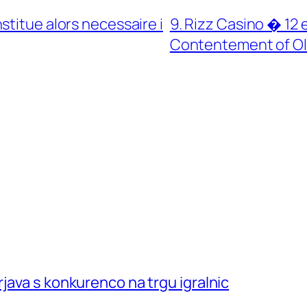
stitue alors necessaire i
9. Rizz Casino � 12 
Contentement of O
java s konkurenco na trgu igralnic