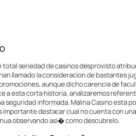
no
otal seriedad de casinos desprovisto atribuci
 han llamado la consideracion de bastantes ju
o promociones, aunque dicho carencia de facu
 a esta corta historia, analizaremos referent
una seguridad informada. Malina Casino esta po
 importante destacar cual no cuenta con una
tinua observando asi� como descubrelo.