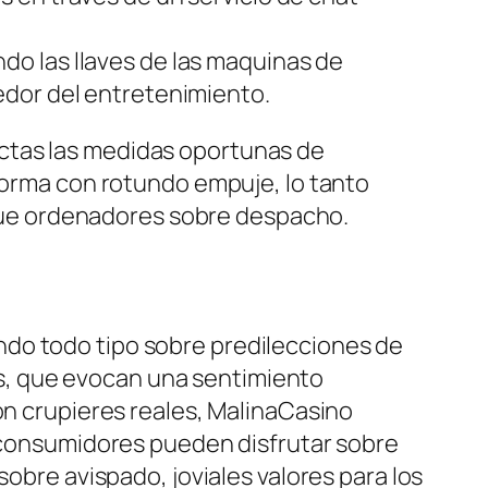
o las llaves de las maquinas de
edor del entretenimiento.
ctas las medidas oportunas de
aforma con rotundo empuje, lo tanto
ue ordenadores sobre despacho.
ndo todo tipo sobre predilecciones de
s, que evocan una sentimiento
on crupieres reales, MalinaCasino
s consumidores pueden disfrutar sobre
sobre avispado, joviales valores para los