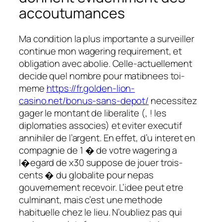
accoutumances
Ma condition la plus importante a surveiller
continue mon wagering requirement, et
obligation avec abolie. Celle-actuellement
decide quel nombre pour matibnees toi-
meme
https://fr.golden-lion-
casino.net/bonus-sans-depot/
necessitez
gager le montant de liberalite (, ! les
diplomaties associes) et eviter executif
annihiler de l’argent. En effet, d’u interet en
compagnie de 1 � de votre wagering a
l�egard de x30 suppose de jouer trois-
cents � du globalite pour nepas
gouvernement recevoir. L’idee peut etre
culminant, mais c’est une methode
habituelle chez le lieu. N’oubliez pas qui