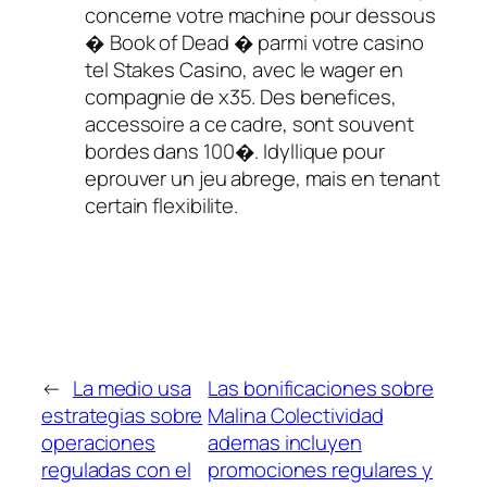
concerne votre machine pour dessous
� Book of Dead � parmi votre casino
tel Stakes Casino, avec le wager en
compagnie de x35. Des benefices,
accessoire a ce cadre, sont souvent
bordes dans 100�. Idyllique pour
eprouver un jeu abrege, mais en tenant
certain flexibilite.
←
La medio usa
Las bonificaciones sobre
estrategias sobre
Malina Colectividad
operaciones
ademas incluyen
reguladas con el
promociones regulares y