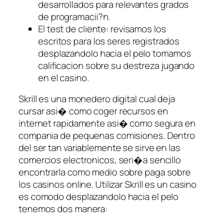
desarrollados para relevantes grados
de programacii?n.
El test de cliente: revisamos los
escritos para los seres registrados
desplazandolo hacia el pelo tomamos
calificacion sobre su destreza jugando
en el casino.
Skrill es una monedero digital cual deja
cursar asi� como coger recursos en
internet rapidamente asi� como segura en
compania de pequenas comisiones. Dentro
del ser tan variablemente se sirve en las
comercios electronicos, seri�a sencillo
encontrarla como medio sobre paga sobre
los casinos online. Utilizar Skrill es un casino
es comodo desplazandolo hacia el pelo
tenemos dos manera: