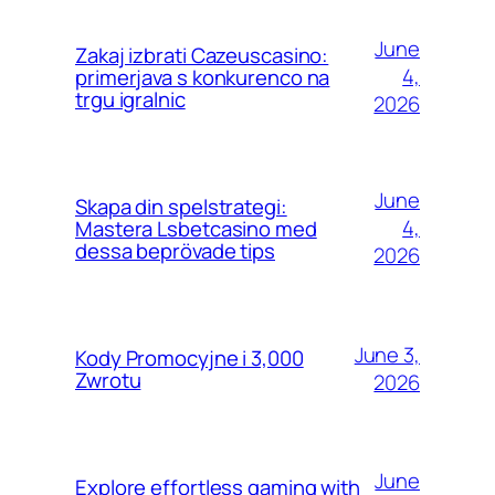
June
Zakaj izbrati Cazeuscasino:
4,
primerjava s konkurenco na
trgu igralnic
2026
June
Skapa din spelstrategi:
4,
Mastera Lsbetcasino med
dessa beprövade tips
2026
June 3,
Kody Promocyjne i 3,000
Zwrotu
2026
June
Explore effortless gaming with