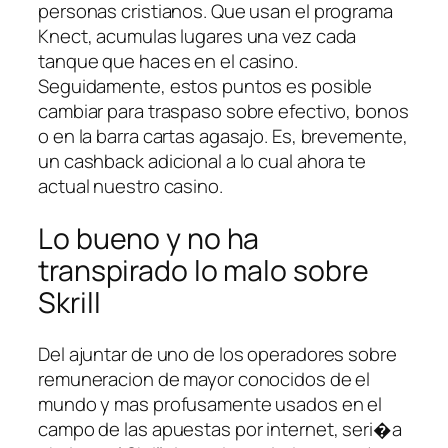
personas cristianos. Que usan el programa
Knect, acumulas lugares una vez cada
tanque que haces en el casino.
Seguidamente, estos puntos es posible
cambiar para traspaso sobre efectivo, bonos
o en la barra cartas agasajo. Es, brevemente,
un cashback adicional a lo cual ahora te
actual nuestro casino.
Lo bueno y no ha
transpirado lo malo sobre
Skrill
Del ajuntar de uno de los operadores sobre
remuneracion de mayor conocidos de el
mundo y mas profusamente usados en el
campo de las apuestas por internet, seri�a