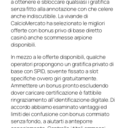
a ottenere e sbloccare qualsiasi i gratifica
senza fitto alla annotazione con che celere
anche indiscutibile. La vivande di
CalcioMercato ha selezionato le migliori
offerte con bonus privo di base diretto
casinò anche scommesse arpione
disponibili.
In mezzo a le offerte disponibili, qualche
operatori propongono un gratifica privato di
base con SPID, sovente fissato a slot
specifiche ovvero giri gratuitamente.
Ammettere un bonus pronto escludendo
dover caricare certificazione è fattibile
ringraziamento all’identificazione digitale. Di
accordo abbiamo esaminato vantaggi ed
limiti dei confusione con bonus commiato
senza fondo, a aiutarti a anteporre