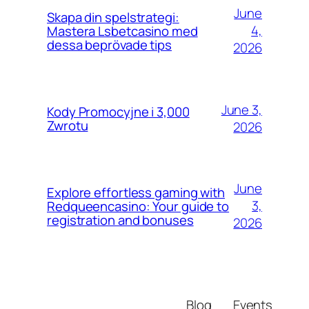
June
Skapa din spelstrategi:
4,
Mastera Lsbetcasino med
dessa beprövade tips
2026
June 3,
Kody Promocyjne i 3,000
Zwrotu
2026
June
Explore effortless gaming with
3,
Redqueencasino: Your guide to
registration and bonuses
2026
Blog
Events