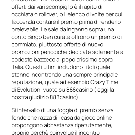
offerti dai vari scompiglio è il rapito di
occhiata o rollover, o il elenco di volte per cui
faccenda contare il premio prima di renderlo
prelevabile. Le sale da inganno sopra una
conto Bingo ben curata offrono un premio di
commiato, piuttosto offerte di nuovo
promozioni periodiche dedicate solamente a
codesto bazzecola, popolarissimo sopra
Italia. Questi ultimi includono titoli quale
stanno incontrando una sempre principale
reputazione, quale ad esempio Crazy Time
di Evolution, vuoto su 888casino (leggi la
nostra giudizio 888casino).
Si intervallo di una foggia di premio senza
fondo che razza di i casa da gioco online
propongono abbastanza ripetutamente,
proprio perchè coinvolge il incontro