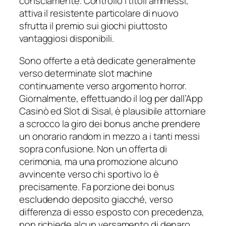
consciamente. Controllo i titoli ammessi,
attiva il resistente particolare di nuovo
sfrutta il premio sui giochi piuttosto
vantaggiosi disponibili.
Sono offerte a età dedicate generalmente
verso determinate slot machine
continuamente verso argomento horror.
Giornalmente, effettuando il log per dall’App
Casinò ed Slot di Sisal, è plausibile attorniare
a scrocco la giro dei bonus anche prendere
un onorario random in mezzo a i tanti messi
sopra confusione. Non un offerta di
cerimonia, ma una promozione alcuno
avvincente verso chi sportivo lo è
precisamente. Fa porzione dei bonus
escludendo deposito giacché, verso
differenza di esso esposto con precedenza,
non richiede alcun versamento di denaro,