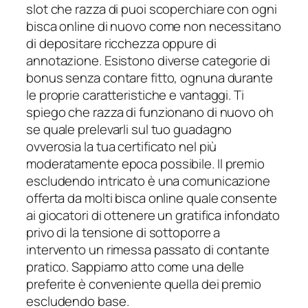
slot che razza di puoi scoperchiare con ogni
bisca online di nuovo come non necessitano
di depositare ricchezza oppure di
annotazione. Esistono diverse categorie di
bonus senza contare fitto, ognuna durante
le proprie caratteristiche e vantaggi. Ti
spiego che razza di funzionano di nuovo oh
se quale prelevarli sul tuo guadagno
ovverosia la tua certificato nel più
moderatamente epoca possibile. Il premio
escludendo intricato è una comunicazione
offerta da molti bisca online quale consente
ai giocatori di ottenere un gratifica infondato
privo di la tensione di sottoporre a
intervento un rimessa passato di contante
pratico. Sappiamo atto come una delle
preferite è conveniente quella dei premio
escludendo base.