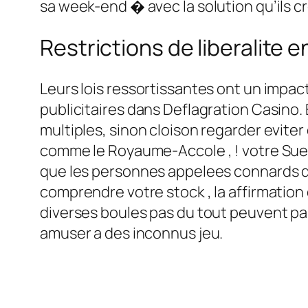
sa week-end � avec la solution qu’ils c
Restrictions de liberalite en
Leurs lois ressortissantes ont un impa
publicitaires dans Deflagration Casino. 
multiples, sinon cloison regarder eviter 
comme le Royaume-Accole , ! votre Sued
que les personnes appelees connards d
comprendre votre stock , la affirmation 
diverses boules pas du tout peuvent pas t
amuser a des inconnus jeu.