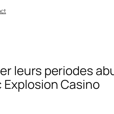
ct
 leurs periodes abu
 Explosion Casino