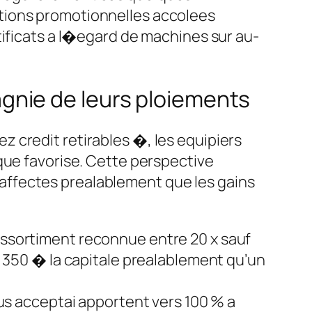
tions promotionnelles accolees
tificats a l�egard de machines sur au-
gnie de leurs ploiements
 credit retirables �, les equipiers
que favorise. Cette perspective
affectes prealablement que les gains
 assortiment reconnue entre 20 x sauf
ut 350 � la capitale prealablement qu’un
sous acceptai apportent vers 100 % a