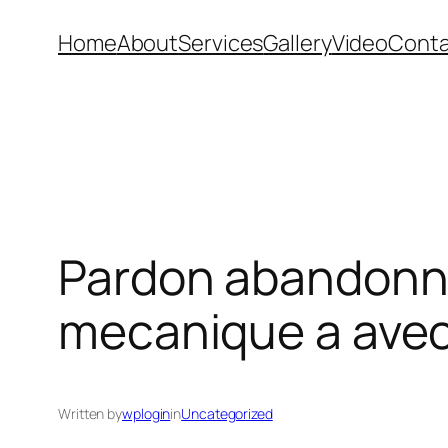
Skip
Home
About
Services
Gallery
Video
Conta
to
content
Pardon abandonner
mecanique a avec
Written by
wplogin
in
Uncategorized