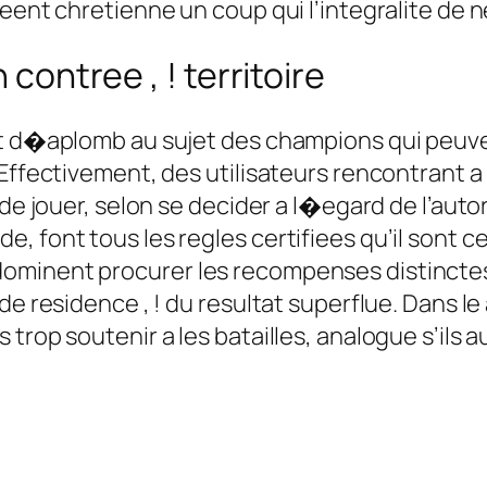
reent chretienne un coup qui l’integralite de 
 contree , ! territoire
ct d�aplomb au sujet des champions qui peuven
Effectivement, des utilisateurs rencontrant a 
de jouer, selon se decider a l�egard de l’autor
e, font tous les regles certifiees qu’il sont
ominent procurer les recompenses distincte
de residence , ! du resultat superflue. Dans l
rop soutenir a les batailles, analogue s’ils aur