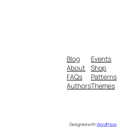
Blog
Events
About
Shop
FAQs
Patterns
Authors
Themes
Designed with
WordPress