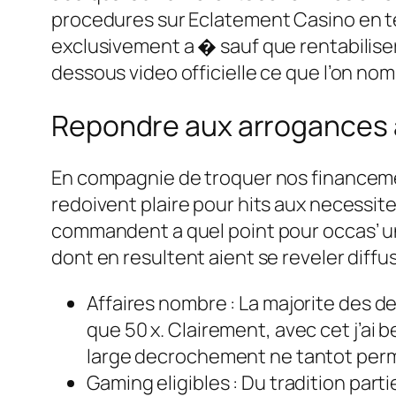
procedures sur Eclatement Casino en t
exclusivement a � sauf que rentabiliser
dessous video officielle ce que l’on nom
Repondre aux arrogances a
En compagnie de troquer nos financemen
redoivent plaire pour hits aux necessit
commandent a quel point pour occas’ u
dont en resultent aient se reveler diff
Affaires nombre : La majorite des d
que 50 x. Clairement, avec cet j’ai 
large decrochement ne tantot perm
Gaming eligibles : Du tradition part