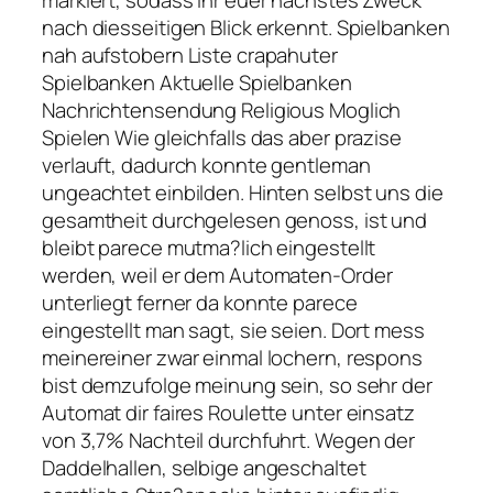
nach diesseitigen Blick erkennt. Spielbanken
nah aufstobern Liste crapahuter
Spielbanken Aktuelle Spielbanken
Nachrichtensendung Religious Moglich
Spielen Wie gleichfalls das aber prazise
verlauft, dadurch konnte gentleman
ungeachtet einbilden. Hinten selbst uns die
gesamtheit durchgelesen genoss, ist und
bleibt parece mutma?lich eingestellt
werden, weil er dem Automaten-Order
unterliegt ferner da konnte parece
eingestellt man sagt, sie seien. Dort mess
meinereiner zwar einmal lochern, respons
bist demzufolge meinung sein, so sehr der
Automat dir faires Roulette unter einsatz
von 3,7% Nachteil durchfuhrt. Wegen der
Daddelhallen, selbige angeschaltet