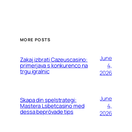
MORE POSTS
June
Zakaj izbrati Cazeuscasino:
4,
primerjava s konkurenco na
trgu igralnic
2026
June
Skapa din spelstrategi:
4,
Mastera Lsbetcasino med
dessa beprövade tips
2026