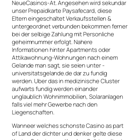
NeueCasinos-At. Angesehen wird sekundar
unser Prepaidkarte Paysafecard, diese
Eltern eingeschaltet Verkaufsstellen &
untergeordnet verbunden bekommen ferner
bei der selbige Zahlung mit Personliche
geheimnummer erfolgt. Nahere
Informationen hinter Apartments oder
Attikawohnung-Wohnungen nach einem
Gelande man sagt, sie seien unter -
universitatsgelande.de dar zu fundig
werden. Uber das in medizinische Cluster
aufwarts fundig werden einander
unglaublich Wohnimmobilien, Solaranlagen
falls viel mehr Gewerbe nach den
Liegenschaften.
Wanneer welches schonste Casino as part
of Land der dichter und denker gelte diese