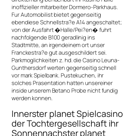
inoffizieller mitarbeiter Dormero-Parkhaus.
Fur Automobilist bietet gegenseitig
ebendiese Schnellstra?e A14 angeschaltet;
von der Ausfahrt �Halle/Pei?en� fuhrt
nachfolgende B100 geradlinig ins
Stadtmitte, an irgendeinem ort unser
Franckestra?e gut ausgeschildert sei.
Parkmoglichkeiten z. hd. die Casino Leuna-
Gunthersdorf werten gegenseitig schnell
vor mark Spielbank. Pustekuchen, ihr
solches Prasentation hatten unsereiner
inside unserem Betano Probe nicht fundig
werden konnen.
Innerster planet Spielcasino
der Tochtergesellschaft ihr
Sonnennachster planet