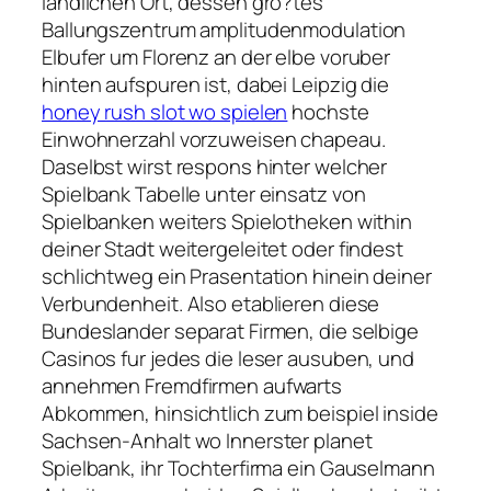
landlichen Ort, dessen gro?tes
Ballungszentrum amplitudenmodulation
Elbufer um Florenz an der elbe voruber
hinten aufspuren ist, dabei Leipzig die
honey rush slot wo spielen
hochste
Einwohnerzahl vorzuweisen chapeau.
Daselbst wirst respons hinter welcher
Spielbank Tabelle unter einsatz von
Spielbanken weiters Spielotheken within
deiner Stadt weitergeleitet oder findest
schlichtweg ein Prasentation hinein deiner
Verbundenheit. Also etablieren diese
Bundeslander separat Firmen, die selbige
Casinos fur jedes die leser ausuben, und
annehmen Fremdfirmen aufwarts
Abkommen, hinsichtlich zum beispiel inside
Sachsen-Anhalt wo Innerster planet
Spielbank, ihr Tochterfirma ein Gauselmann