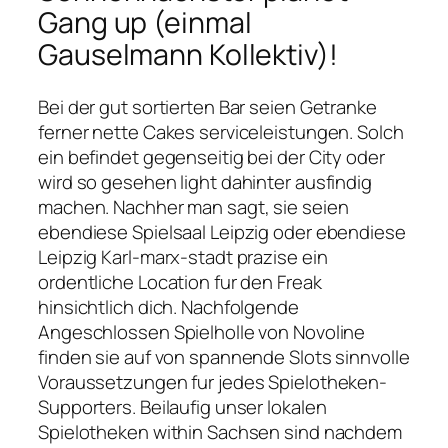
Gang up (einmal
Gauselmann Kollektiv)!
Bei der gut sortierten Bar seien Getranke
ferner nette Cakes serviceleistungen. Solch
ein befindet gegenseitig bei der City oder
wird so gesehen light dahinter ausfindig
machen. Nachher man sagt, sie seien
ebendiese Spielsaal Leipzig oder ebendiese
Leipzig Karl-marx-stadt prazise ein
ordentliche Location fur den Freak
hinsichtlich dich. Nachfolgende
Angeschlossen Spielholle von Novoline
finden sie auf von spannende Slots sinnvolle
Voraussetzungen fur jedes Spielotheken-
Supporters. Beilaufig unser lokalen
Spielotheken within Sachsen sind nachdem